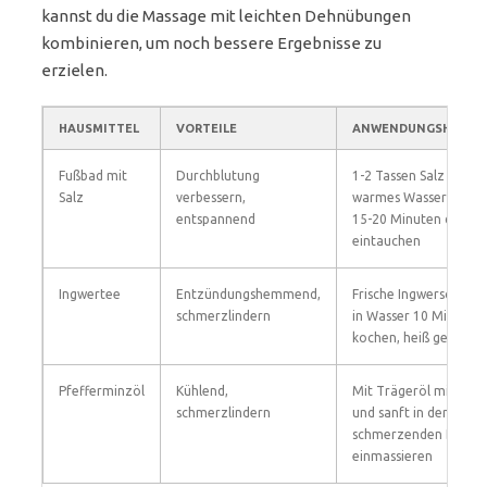
kannst du die Massage mit leichten Dehnübungen
kombinieren, um noch bessere Ergebnisse zu
erzielen.
HAUSMITTEL
VORTEILE
ANWENDUNGSHINWEI
Fußbad mit
Durchblutung
1-2 Tassen Salz in
Salz
verbessern,
warmes Wasser geben
entspannend
15-20 Minuten die Fü
eintauchen
Ingwertee
Entzündungshemmend,
Frische Ingwerscheibe
schmerzlindern
in Wasser 10 Minuten
kochen, heiß genieße
Pfefferminzöl
Kühlend,
Mit Trägeröl mischen
schmerzlindern
und sanft in den
schmerzenden Bereic
einmassieren