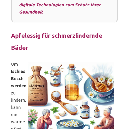
digitale Technologien zum Schutz Ihrer
Gesundheit
Apfelessig für schmerzlindernde
Bäder
Um
Ischias
Besch
werden
zu
lindern,
kann
ein
warme
s Bad