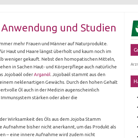
– Anwendung und Studien
 immer mehr Frauen und Männer auf Naturprodukte.
G
für Haut und Haare längst überholt und kaum noch im
b weniger gekauft. Nebst den homopatischen Mitteln,
Arzn
tehen in Sachen Haut- und Körperpflege auch natürliche
as Jojobaöl oder
Arganöl
. Jojobaöl stammt aus den
H
einem neklenartigen Gewächs. Durch den hohen Gehalt
ertvolle Öl auch in der Medizin augenscheinlich
s Immunsystem stärken oder aber die
t der Wirksamkeit des Öls aus dem Jojoba Stamm
ere Aufnahme bisher nicht anerkannt, um das Produkt als
nen – eine innere Aufnahme wird zudem nicht