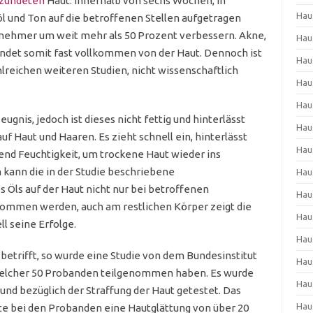
zündeten
Haut. Innerhalb von sechs Wochen, in
Hau
l und Ton auf die betroffenen Stellen aufgetragen
ilnehmer um weit mehr als 50 Prozent verbessern. Akne,
Hau
ndet somit fast vollkommen von der Haut. Dennoch ist
Hau
hlreichen weiteren Studien, nicht wissenschaftlich
Hau
Hau
eugnis, jedoch ist dieses nicht fettig und hinterlässt
Hau
f Haut und Haaren. Es zieht schnell ein, hinterlässt
Hau
nd Feuchtigkeit, um trockene Haut wieder ins
 kann die in der Studie beschriebene
Hau
ls auf der Haut nicht nur bei betroffenen
Hau
nommen werden, auch am restlichen Körper zeigt die
Hau
l seine Erfolge.
Hau
betrifft, so wurde eine Studie von dem Bundesinstitut
Hau
welcher 50 Probanden teilgenommen haben. Es wurde
Hau
und bezüglich der Straffung der Haut getestet. Das
Hau
nte bei den Probanden eine Hautglättung von über 20