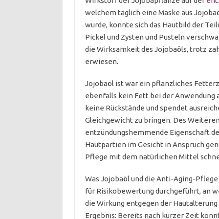
Wirkstoff der Jojobapflanze auf der
ent
welchem täglich eine Maske aus Jojobaö
wurde, konnte sich das Hautbild der Te
Pickel und Zysten und Pusteln verschwa
die Wirksamkeit des Jojobaöls, trotz za
erwiesen.
Jojobaöl ist war ein pflanzliches Fetterz
ebenfalls kein Fett bei der Anwendung au
keine Rückstände und spendet ausreiche
Gleichgewicht zu bringen. Des Weiteren
entzündungshemmende Eigenschaft des Ö
Hautpartien im Gesicht in Anspruch ge
Pflege mit dem natürlichen Mittel schnel
Was Jojobaöl und die Anti-Aging-Pflege 
für Risikobewertung durchgeführt, an 
die Wirkung entgegen der Hautalterung 
Ergebnis: Bereits nach kurzer Zeit kon