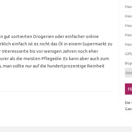
Hau
Hau
Hau
Hau
n gut sortierten Drogerien oder einfacher online
irklich einfach ist es nicht das Öl in einem Supermarkt zu
Hau
r Interessierte bis vor wenigen Jahren noch eher
Gif
eurer als die meisten Pflegeöle. Es kann aber auch zum
Büg
man sollte nur auf die hundertprozentige Reinheit
Joj
H
Die
Gan