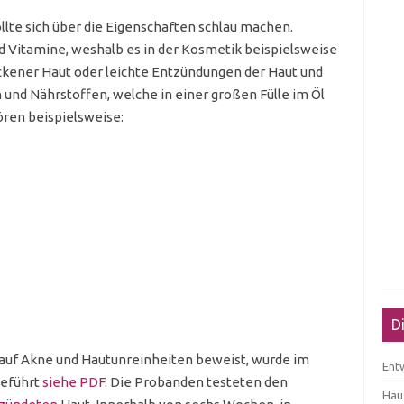
llte sich über die Eigenschaften schlau machen.
nd Vitamine, weshalb es in der Kosmetik beispielsweise
ckener Haut oder leichte Entzündungen der Haut und
und Nährstoffen, welche in einer großen Fülle im Öl
ören beispielsweise:
D
s auf Akne und Hautunreinheiten beweist, wurde im
Ent
geführt
siehe PDF
. Die Probanden testeten den
Haus