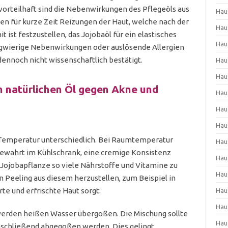
vorteilhaft sind die Nebenwirkungen des Pflegeöls aus
Hau
ten für kurze Zeit Reizungen der Haut, welche nach der
Hau
 ist festzustellen, das Jojobaöl für ein elastisches
Hau
angwierige Nebenwirkungen oder auslösende Allergien
dennoch nicht wissenschaftlich bestätigt.
Hau
Hau
m natürlichen Öl gegen Akne und
Hau
Hau
Hau
h Temperatur unterschiedlich. Bei Raumtemperatur
Hau
fbewahrt im Kühlschrank, eine cremige Konsistenz
Hau
 Jojobapflanze so viele Nährstoffe und Vitamine zu
Hau
in Peeling aus diesem herzustellen, zum Beispiel in
te und erfrischte Haut sorgt:
Hau
Hau
 werden heißen Wasser übergoßen. Die Mischung sollte
Hau
nschließend abgegoßen werden. Dies gelingt