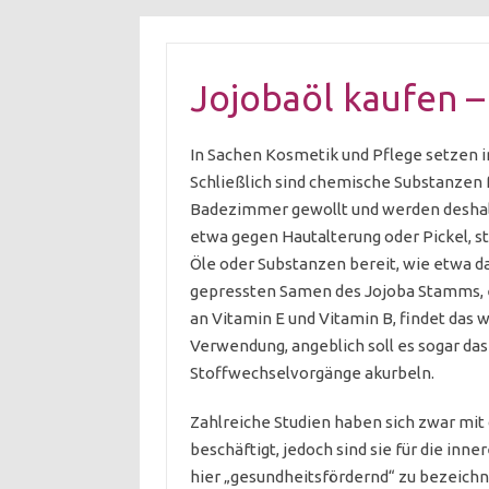
Jojobaöl kaufen 
In Sachen Kosmetik und Pflege setzen
Schließlich sind chemische Substanzen 
Badezimmer gewollt und werden deshal
etwa gegen Hautalterung oder Pickel, s
Öle oder Substanzen bereit, wie etwa d
gepressten Samen des Jojoba Stamms, 
an Vitamin E und Vitamin B, findet das w
Verwendung, angeblich soll es sogar da
Stoffwechselvorgänge akurbeln.
Zahlreiche Studien haben sich zwar mi
beschäftigt, jedoch sind sie für die inn
hier „gesundheitsfördernd“ zu bezeich