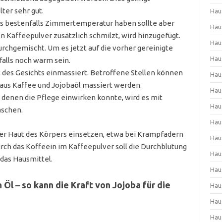
ter sehr gut.
Hau
hes bestenfalls Zimmertemperatur haben sollte aber
Hau
Kaffeepulver zusätzlich schmilzt, wird hinzugefügt.
Hau
rchgemischt. Um es jetzt auf die vorher gereinigte
Hau
falls noch warm sein.
t des Gesichts einmassiert. Betroffene Stellen können
Hau
aus Kaffee und Jojobaöl massiert werden.
Hau
in denen die Pflege einwirken konnte, wird es mit
Hau
schen.
Hau
 der Haut des Körpers einsetzen, etwa bei Krampfadern
Hau
ch das Koffeein im Kaffeepulver soll die Durchblutung
Hau
 das Hausmittel.
Hau
Öl – so kann die Kraft von Jojoba für die
Hau
Hau
Hau