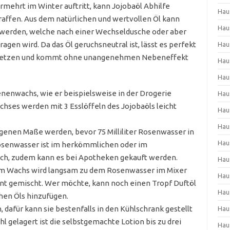
rmehrt im Winter auftritt, kann Jojobaöl Abhilfe
Hau
traffen. Aus dem natürlichen und wertvollen Öl kann
Hau
t werden, welche nach einer Wechseldusche oder aber
gen wird. Da das Öl geruchsneutral ist, lässt es perfekt
Hau
insetzen und kommt ohne unangenehmen Nebeneffekt
Hau
Hau
enenwachs, wie er beispielsweise in der Drogerie
Hau
Wachses werden mit 3 Esslöffeln des Jojobaöls leicht
Hau
Hau
genen Maße werden, bevor 75 Milliliter Rosenwasser in
Hau
Rosenwasser ist im herkömmlichen oder im
ich, zudem kann es bei Apotheken gekauft werden.
Hau
em Wachs wird langsam zu dem Rosenwasser im Mixer
Hau
tant gemischt. Wer möchte, kann noch einen Tropf Duftöl
Hau
hen Öls hinzufügen.
n, dafür kann sie bestenfalls in den Kühlschrank gestellt
Hau
l gelagert ist die selbstgemachte Lotion bis zu drei
Hau