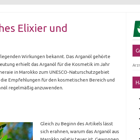
hes Elixier und
G
e pflegenden Wirkungen bekannt. Das Arganöl gehörte
eutung erhielt das Arganöl für die Kosmetik im Jahr
Arzn
ganeraie in Marokko zum UNESCO-Naturschutzgebiet
 die Empfehlungen für den kosmetischen Bereich und
H
ganöl regelmäßig anzuwenden.
Gleich zu Beginn des Artikels lässt
sich erahnen, warum das Arganöl aus
Marokko relativ teuer ist. Gewonnen