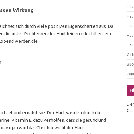
Hau
essen Wirkung
Hau
hnet sich durch viele positiven Eigenschaften aus. Da
Hau
en die unter Problemen der Haut leiden oder litten, ein
Hau
Lobend werden die,
Hau
Gif
n
Büg
Joj
H
Die
Gan
euchtet und ernährt sie. Der Haut werden durch die
rine, Vitamin E, dazu verholfen, dass sie gesund und
von Argan wird das Gleichgewicht der Haut