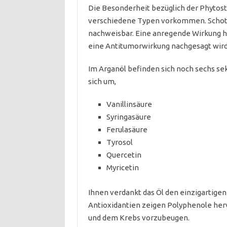
Die Besonderheit bezüglich der Phytoste
verschiedene Typen vorkommen. Schotte
nachweisbar. Eine anregende Wirkung ha
eine Antitumorwirkung nachgesagt wird
Im Arganöl befinden sich noch sechs se
sich um,
Vanillinsäure
Syringasäure
Ferulasäure
Tyrosol
Quercetin
Myricetin
Ihnen verdankt das Öl den einzigartige
Antioxidantien zeigen Polyphenole he
und dem Krebs vorzubeugen.