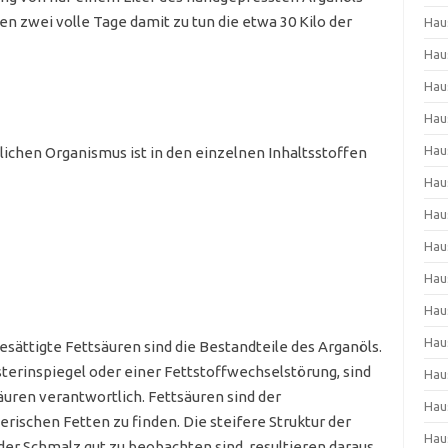
n zwei volle Tage damit zu tun die etwa 30 Kilo der
Hau
Hau
Hau
Hau
Hau
ichen Organismus ist in den einzelnen Inhaltsstoffen
Hau
Hau
Hau
Hau
Hau
Hau
sättigte Fettsäuren sind die Bestandteile des Arganöls.
terinspiegel oder einer Fettstoffwechselstörung, sind
Hau
äuren verantwortlich. Fettsäuren sind der
Hau
erischen Fetten zu finden. Die steifere Struktur der
Hau
der Schmalz gut zu beobachten sind, resultieren daraus,