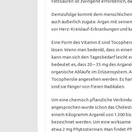
Fettsäuren ist zwingend erforderlich, da 
Demzufolge kommt dem menschlichen Or
auch äußerlich zugute. Argan mit seine
vor Herz-Kreislauf-Erkrankungen und k
Eine Form des Vitamin E sind Tocopherole
lösen. Wenn man bedenkt, dass in eine
kann man sich den Tagesbedarf leicht er
bedeutet es, dass 20 – 35 mg des Arganö
organische Abläufe im Drüsensystem. A
Tocopherole angesehen werden. Es hande
sind sie Fänger von freien Radikalen.
Um eine chemisch pflanzliche Verbindun
angesprochen wurde schon das Cholester
einem Kilogramm Arganöl von 1.300 bis 
bezeichnet werden. Um eine wirksame 
etwa 2 mg Phytosterinen. Man findet P