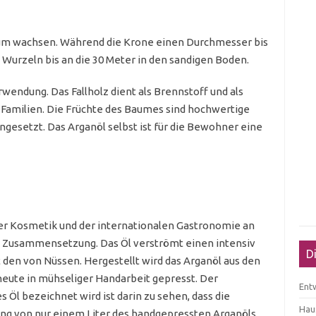
aum wachsen. Während die Krone einen Durchmesser bis
 Wurzeln bis an die 30 Meter in den sandigen Boden.
endung. Das Fallholz dient als Brennstoff und als
n Familien. Die Früchte des Baumes sind hochwertige
gesetzt. Das Arganöl selbst ist für die Bewohner eine
der Kosmetik und der internationalen Gastronomie an
n Zusammensetzung. Das Öl verströmt einen intensiv
D
den von Nüssen. Hergestellt wird das Arganöl aus den
eute in mühseliger Handarbeit gepresst. Der
Ent
 Öl bezeichnet wird ist darin zu sehen, dass die
Haus
ung von nur einem Liter des handgepressten Arganöls