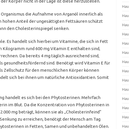
der Körper nicht in der Lage ist diese herzustellen.
Hau
ganismus die Aufnahme von Arganöl innerlich als
Hau
m hohen Anteil der ungesättigten Fettsäuren schützt
Hau
ann den Cholesterinspiegel senken.
Hau
. Es handelt sich hierbei um Vitamine, die sich in Fett
Hau
m Kilogramm rund 600 mg Vitamin E enthalten sind,
Hau
rechnen. Da bereits 4 mg täglich ausreichend sind,
Hau
ls gesundheitsfördernd sind. Benötigt wird Vitamin E für
ls Zellschutz für den menschlichen Körper können
Hau
lt sich bei ihnen um natürliche Antioxidantien. Somit
Hau
Hau
g handelt es sich bei den Phytosterinen. Mehrfach
Hau
in im Blut. Da die Konzentration von Phytosterinen in
Hau
2.000 mg beträgt, können sie als „Cholesterinfeind“
Hau
Senkung zu erreichen, benötigt der Mensch am Tag
hytosterinen in Fetten, Samen und unbehandelten Ölen.
Hau