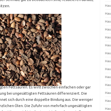
itzen.
Hau
Hau
Hau
Hau
Hau
Hau
Hau
Hau
Hau
Hau
Hau
igten Fettsäuren. Es wird zwischen einfachen oder gar
Hau
g bei ungesättigten Fettsäuren differenziert. Die
hnet sich durch eine doppelte Bindung aus. Die weniger
Hau
lanzlichen Ölen. Die Zufuhr von mehrfach ungesättigten
Hau