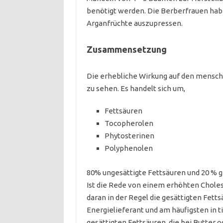
benötigt werden. Die Berberfrauen habe
Arganfrüchte auszupressen.
Zusammensetzung
Die erhebliche Wirkung auf den menschl
zu sehen. Es handelt sich um,
Fettsäuren
Tocopherolen
Phytosterinen
Polyphenolen
80% ungesättigte Fettsäuren und 20 % ge
Ist die Rede von einem erhöhten Choles
daran in der Regel die gesättigten Fetts
Energielieferant und am häufigsten in ti
gesättigten Fettsäuren, die bei Butter o