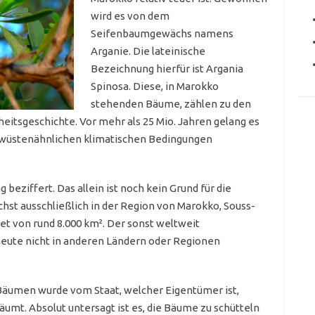
wird es von dem
Seifenbaumgewächs namens
Arganie. Die lateinische
Bezeichnung hierfür ist Argania
Spinosa. Diese, in Marokko
stehenden Bäume, zählen zu den
eitsgeschichte. Vor mehr als 25 Mio. Jahren gelang es
 wüstenähnlichen klimatischen Bedingungen
beziffert. Das allein ist noch kein Grund für die
hst ausschließlich in der Region von Marokko, Souss-
et von rund 8.000 km². Der sonst weltweit
eute nicht in anderen Ländern oder Regionen
 Bäumen wurde vom Staat, welcher Eigentümer ist,
umt. Absolut untersagt ist es, die Bäume zu schütteln