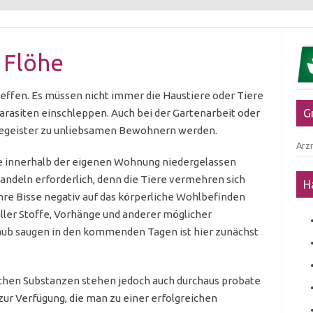
 Flöhe
effen. Es müssen nicht immer die Haustiere oder Tiere
Parasiten einschleppen. Auch bei der Gartenarbeit oder
G
gegeister zu unliebsamen Bewohnern werden.
Arzn
löhe innerhalb der eigenen Wohnung niedergelassen
andeln erforderlich, denn die Tiere vermehren sich
H
hre Bisse negativ auf das körperliche Wohlbefinden
ller Stoffe, Vorhänge und anderer möglicher
ub saugen in den kommenden Tagen ist hier zunächst
chen Substanzen stehen jedoch auch durchaus probate
ur Verfügung, die man zu einer erfolgreichen