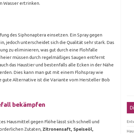
m Wasser ertrinken.
ung des Siphonaptera einsetzen. Ein Spray gegen
in, jedoch unterscheidet sich die Qualität sehr stark. Das
nung zu eliminieren, was gut durch eine Flohfalle
loheier müssen durch regelmäßiges Saugen entfernt
uch das Haustier und bestenfalls alle Ecken in der Nähe
erden. Dies kann man gut mit einem Flohspray wie
 gute Alternative ist die Variante vom Hersteller Bob
efall bekämpfen
D
es Hausmittel gegen Flöhe lässt sich schnell und
Ent
forderlichen Zutaten,
Zitronensaft, Speiseöl,
Haus