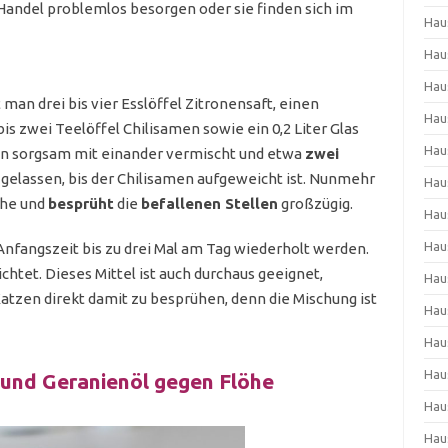
Handel problemlos besorgen oder sie finden sich im
Hau
Hau
Hau
man drei bis vier Esslöffel Zitronensaft, einen
Hau
is zwei Teelöffel Chilisamen sowie ein 0,2 Liter Glas
Hau
un sorgsam mit einander vermischt und etwa
zwei
gelassen, bis der Chilisamen aufgeweicht ist. Nunmehr
Hau
che und
besprüht
die
befallenen Stellen
großzügig.
Hau
Hau
Anfangszeit bis zu drei Mal am Tag wiederholt werden.
chtet. Dieses Mittel ist auch durchaus geeignet,
Hau
tzen direkt damit zu besprühen, denn die Mischung ist
Hau
Hau
Hau
und Geranienöl gegen Flöhe
Hau
Hau