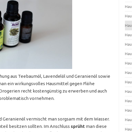
Hau
Hau
Hau
Hau
Hau
Hau
Hau
Hau
ischung aus Teebaumöl, Lavendelöl und Geranienöl sowie
Hau
an ein wirkungsvolles Hausmittel gegen Flöhe
 Drogerien recht kostengünstig zu erwerben und auch
Hau
 unproblematisch vornehmen.
Hau
Hau
nd Geranienöl vermischt man sorgsam mit dem Wasser.
Hau
nteil besitzen sollten. Im Anschluss
sprüht
man diese
Hau