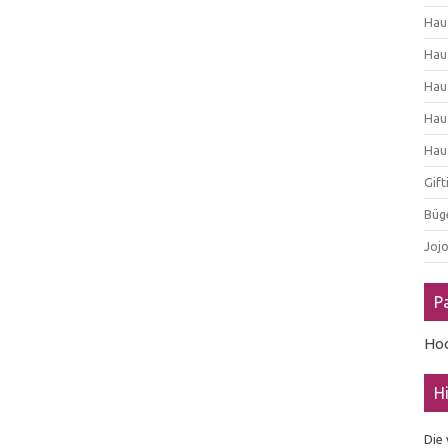
Hau
Hau
Hau
Hau
Hau
Gif
Büg
Joj
P
Ho
H
Die