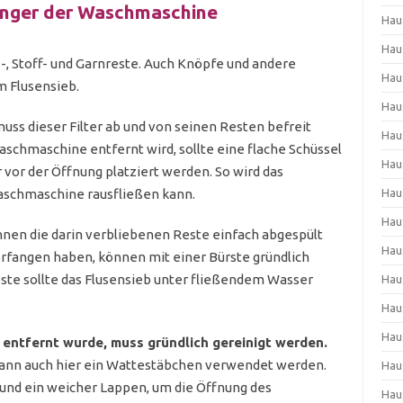
änger der Waschmaschine
Hau
Hau
-, Stoff- und Garnreste. Auch Knöpfe und andere
Hau
m Flusensieb.
Hau
ss dieser Filter ab und von seinen Resten befreit
Hau
aschmaschine entfernt wird, sollte eine flache Schüssel
Hau
 vor der Öffnung platziert werden. So wird das
aschmaschine rausfließen kann.
Hau
Hau
nen die darin verbliebenen Reste einfach abgespült
Hau
erfangen haben, können mit einer Bürste gründlich
ste sollte das Flusensieb unter fließendem Wasser
Hau
Hau
Hau
 entfernt wurde, muss gründlich gereinigt werden.
kann auch hier ein Wattestäbchen verwendet werden.
Hau
nd ein weicher Lappen, um die Öffnung des
Hau