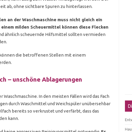
Zeit ab, ohne sichtbare Spuren zu hinterlassen.
llen an der Waschmaschine muss nicht gleich ein
 einem milden Scheuermittel können diese Flecken
nd ähnlich scheuernde Hilfsmittel sollten vermieden
den.
können die betroffenen Stellen mit einem
erden.
ch – unschöne Ablagerungen
er Waschmaschine. In den meisten Fällen wird das Fach
ungen durch Waschmittel und Weichspüler unübersehbar
D
fach bereits so verkrustet und verfärbt, dass das
den kann.
Ent
Haus
nd keine aggressiven Reinigungsmittel notwendig.
Es