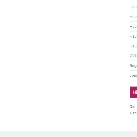
Hau
Hau
Hau
Hau
Hau
Gif
Büg
Joj
H
Die
Gan