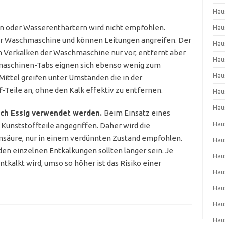
Hau
n oder Wasserenthärtern wird nicht empfohlen.
Hau
der Waschmaschine und können Leitungen angreifen. Der
Hau
Verkalken der Waschmaschine nur vor, entfernt aber
Hau
lmaschinen-Tabs eignen sich ebenso wenig zum
Hau
ittel greifen unter Umständen die in der
Teile an, ohne den Kalk effektiv zu entfernen.
Hau
Hau
uch Essig verwendet werden.
Beim Einsatz eines
Hau
 Kunststoffteile angegriffen. Daher wird die
ensäure, nur in einem verdünnten Zustand empfohlen.
Hau
den einzelnen Entkalkungen sollten länger sein. Je
Hau
tkalkt wird, umso so höher ist das Risiko einer
Hau
Hau
Hau
Hau