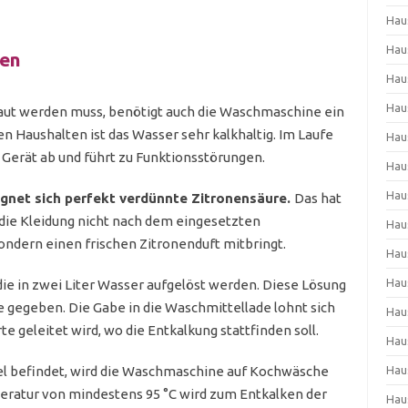
Hau
Hau
ken
Hau
Hau
taut werden muss, benötigt auch die Waschmaschine ein
en Haushalten ist das Wasser sehr kalkhaltig. Im Laufe
Hau
 Gerät ab und führt zu Funktionsstörungen.
Hau
Hau
gnet sich perfekt verdünnte Zitronensäure.
Das hat
 die Kleidung nicht nach dem eingesetzten
Hau
ndern einen frischen Zitronenduft mitbringt.
Hau
Hau
e in zwei Liter Wasser aufgelöst werden. Diese Lösung
gegeben. Die Gabe in die Waschmittellade lohnt sich
Hau
rte geleitet wird, wo die Entkalkung stattfinden soll.
Hau
l befindet, wird die Waschmaschine auf Kochwäsche
Hau
eratur von mindestens 95 °C wird zum Entkalken der
Hau