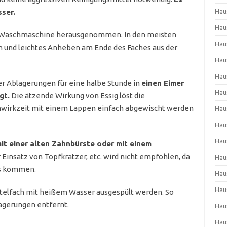
ser.
Hau
Hau
r Waschmaschine herausgenommen. In den meisten
Hau
n und leichtes Anheben am Ende des Faches aus der
Hau
Hau
r Ablagerungen für eine halbe Stunde in
einen Eimer
Hau
gt.
Die ätzende Wirkung von Essig löst die
inwirkzeit mit einem Lappen einfach abgewischt werden
Hau
Hau
Hau
it einer alten Zahnbürste oder mit einem
Einsatz von Topfkratzer, etc. wird nicht empfohlen, da
Hau
ls kommen.
Hau
Hau
ttelfach mit heißem Wasser ausgespült werden. So
agerungen entfernt.
Hau
Hau