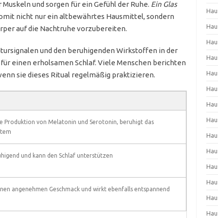
 Muskeln und sorgen für ein Gefühl der Ruhe.
Ein Glas
Hau
mit nicht nur ein altbewährtes Hausmittel, sondern
Hau
rper auf die Nachtruhe vorzubereiten.
Hau
rsignalen und den beruhigenden Wirkstoffen in der
Hau
g für einen erholsamen Schlaf. Viele Menschen berichten
Hau
wenn sie dieses Ritual regelmäßig praktizieren.
Hau
Hau
Hau
ie Produktion von Melatonin und Serotonin, beruhigt das
stem
Hau
Hau
uhigend und kann den Schlaf unterstützen
Hau
Hau
einen angenehmen Geschmack und wirkt ebenfalls entspannend
Hau
Hau