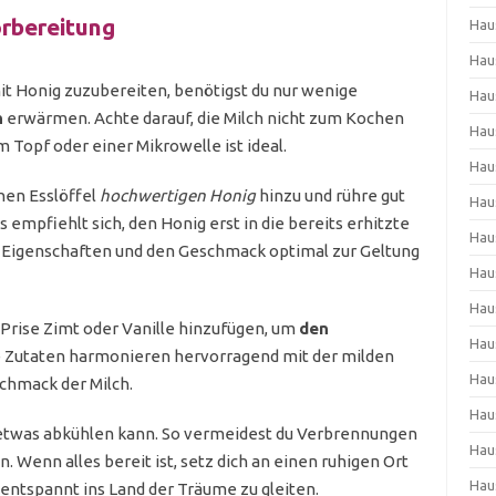
orbereitung
Hau
Hau
t Honig zuzubereiten, benötigst du nur wenige
Hau
h
erwärmen. Achte darauf, die Milch nicht zum Kochen
Hau
m Topf oder einer Mikrowelle ist ideal.
Hau
inen Esslöffel
hochwertigen Honig
hinzu und rühre gut
Hau
s empfiehlt sich, den Honig erst in die bereits erhitzte
Hau
n Eigenschaften und den Geschmack optimal zur Geltung
Hau
Hau
Prise Zimt oder Vanille hinzufügen, um
den
Hau
e Zutaten harmonieren hervorragend mit der milden
Hau
chmack der Milch.
Hau
s etwas abkühlen kann. So vermeidest du Verbrennungen
Hau
. Wenn alles bereit ist, setz dich an einen ruhigen Ort
Hau
 entspannt ins Land der Träume zu gleiten.