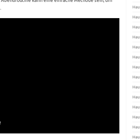
n Abendroutine kann eine einfache Methode sein, um
Hau
.
Hau
Hau
Hau
Hau
Hau
Hau
Hau
Hau
Hau
Hau
Hau
Hau
Hau