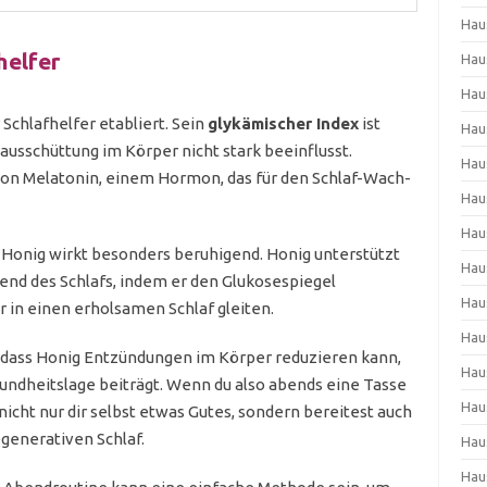
Hau
helfer
Hau
Hau
r Schlafhelfer etabliert. Sein
glykämischer Index
ist
Hau
inausschüttung im Körper nicht stark beeinflusst.
Hau
 von Melatonin, einem Hormon, das für den Schlaf-Wach-
Hau
Hau
Honig wirkt besonders beruhigend. Honig unterstützt
Hau
nd des Schlafs, indem er den Glukosespiegel
Hau
r in einen erholsamen Schlaf gleiten.
Hau
e, dass Honig Entzündungen im Körper reduzieren kann,
Hau
ndheitslage beiträgt. Wenn du also abends eine Tasse
Hau
nicht nur dir selbst etwas Gutes, sondern bereitest auch
generativen Schlaf.
Hau
Hau