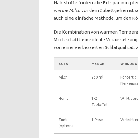
Nährstoffe fördern die Entspannung der
warme Milch
vor dem Zubettgehen ist so
auch eine einfache Methode, um den Kö
Die Kombination von warmen Temperatu
Milch schafft eine ideale Voraussetzun
von einer verbesserten Schlafqualität, 
ZUTAT
MENGE
WIRKUNG
Milch
250 ml
Fördert d
Nervensy
Honig
1-2
Wirkt ber
Teelöffel
Zimt
1 Prise
Verleiht 
(optional)