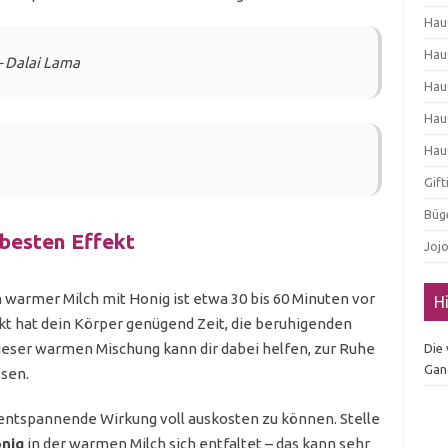
Hau
Hau
– Dalai Lama
Hau
Hau
Hau
Gif
Büg
 besten Effekt
Joj
 warmer Milch mit Honig ist etwa 30 bis 60 Minuten vor
H
t hat dein Körper genügend Zeit, die beruhigenden
dieser warmen Mischung kann dir dabei helfen, zur Ruhe
Die
Gan
ssen.
entspannende Wirkung voll auskosten zu können. Stelle
nig
in der warmen Milch sich entfaltet – das kann sehr