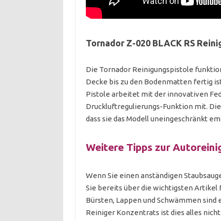
Tornador Z-020 BLACK RS Reini
Die Tornador Reinigungspistole funktioni
Decke bis zu den Bodenmatten fertig ist, 
Pistole arbeitet mit der innovativen F
Druckluftregulierungs-Funktion mit. D
dass sie das Modell uneingeschränkt e
Weitere Tipps zur Autorein
Wenn Sie einen anständigen Staubsaug
Sie bereits über die wichtigsten Artikel
Bürsten, Lappen und Schwämmen sind eb
Reiniger Konzentrats ist dies alles nich