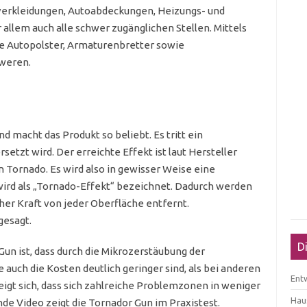
ürverkleidungen, Autoabdeckungen, Heizungs- und
 allem auch alle schwer zugänglichen Stellen. Mittels
e Autopolster, Armaturenbretter sowie
 weren.
nd macht das Produkt so beliebt. Es tritt ein
setzt wird. Der erreichte Effekt ist laut Hersteller
Tornado. Es wird also in gewisser Weise eine
wird als „Tornado-Effekt“ bezeichnet. Dadurch werden
er Kraft von jeder Oberfläche entfernt.
gesagt.
D
Gun ist, dass durch die Mikrozerstäubung der
auch die Kosten deutlich geringer sind, als bei anderen
Ent
eigt sich, dass sich zahlreiche Problemzonen in weniger
Haus
nde Video zeigt die Tornador Gun im Praxistest.