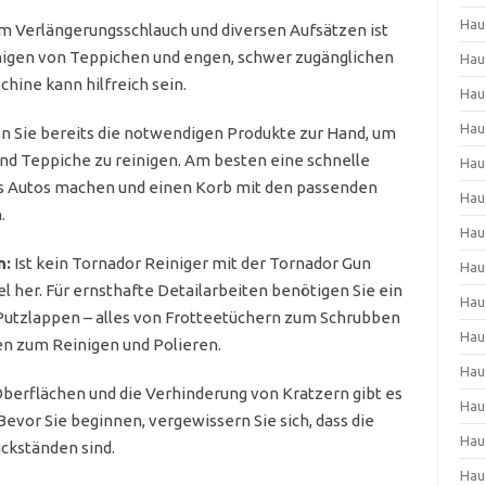
Hau
m Verlängerungsschlauch und diversen Aufsätzen ist
inigen von Teppichen und engen, schwer zugänglichen
Hau
hine kann hilfreich sein.
Hau
Hau
 Sie bereits die notwendigen Produkte zur Hand, um
 und Teppiche zu reinigen. Am besten eine schnelle
Hau
 Autos machen und einen Korb mit den passenden
Hau
.
Hau
n:
Ist kein Tornador Reiniger mit der Tornador Gun
Hau
 her. Für ernsthafte Detailarbeiten benötigen Sie ein
Hau
Putzlappen – alles von Frotteetüchern zum Schrubben
Hau
pen zum Reinigen und Polieren.
Hau
berflächen und die Verhinderung von Kratzern gibt es
Hau
Bevor Sie beginnen, vergewissern Sie sich, dass die
Hau
ückständen sind.
Hau