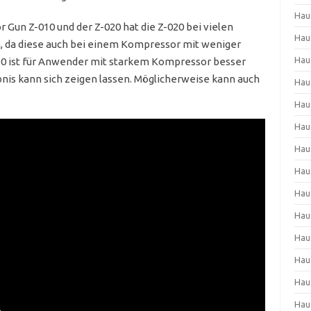
Hau
 Gun Z-010 und der Z-020 hat die Z-020 bei vielen
Hau
 da diese auch bei einem Kompressor mit weniger
Hau
-010 ist für Anwender mit starkem Kompressor besser
ebnis kann sich zeigen lassen. Möglicherweise kann auch
Hau
Hau
Hau
Hau
Hau
Hau
Hau
Hau
Hau
Hau
Hau