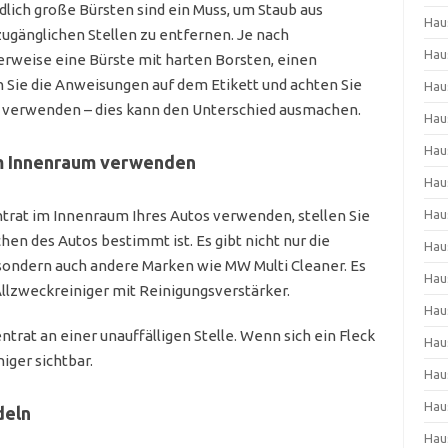
lich große Bürsten sind ein Muss, um Staub aus
Hau
ugänglichen Stellen zu entfernen. Je nach
Hau
rweise eine Bürste mit harten Borsten, einen
ie die Anweisungen auf dem Etikett und achten Sie
Hau
tor verwenden – dies kann den Unterschied ausmachen.
Hau
Hau
im Innenraum verwenden
Hau
Hau
trat im Innenraum Ihres Autos verwenden, stellen Sie
chen des Autos bestimmt ist. Es gibt nicht nur die
Hau
sondern auch andere Marken wie MW Multi Cleaner. Es
Hau
llzweckreiniger mit Reinigungsverstärker.
Hau
ntrat an einer unauffälligen Stelle. Wenn sich ein Fleck
Hau
iger sichtbar.
Hau
Hau
deln
Hau