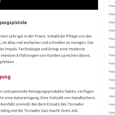
Hau
Hau
gungspistole
Hau
Hau
ert sehr gut in der Praxis. Sobald die Pflege von der
Hau
ist alles viel einfacher und schneller zu reinigen. Die
Hau
eder Impuls-Technologie und bringt eine moderne
Hau
ie meisten Erfahrungen von Kunden sprechen davon,
mpfehlen
Hau
Hau
igung
Hau
Hau
er und passende Reinigungsprodukte haben, verfügen
Hau
 für eine Autoreinigung. Eine Vielzahl von Handtüchern,
enfalls sinnvoll. Bei dem Einsatz des Tornador
Hau
t nötig und die Tornador Gun macht ihren Job.
Hau