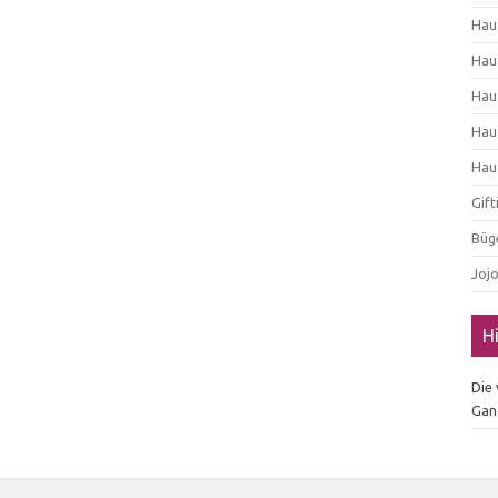
Hau
Hau
Hau
Hau
Hau
Gif
Büg
Joj
H
Die
Gan