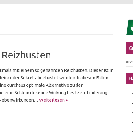
G
 Reizhusten
Arzn
mals mit einem so genannten Reizhusten. Dieser ist in
hleim oder Sekret abgehustet werden. In diesen Fällen
H
ne durchaus optimale Alternative zu der
ie eine Schleim lösende Wirkung besitzen, Linderung
en Nebenwirkungen…
Weiterlesen »