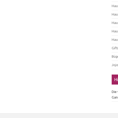
Hau
Hau
Hau
Hau
Hau
Gif
Büg
Joj
H
Die
Gan