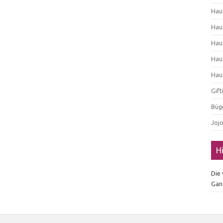
Hau
Hau
Hau
Hau
Hau
Gif
Büg
Joj
H
Die
Gan