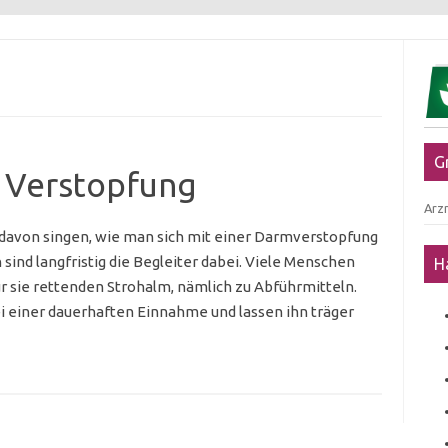
G
 Verstopfung
Arzn
 davon singen, wie man sich mit einer Darmverstopfung
ind langfristig die Begleiter dabei. Viele Menschen
H
r sie rettenden Strohalm, nämlich zu Abführmitteln.
i einer dauerhaften Einnahme und lassen ihn träger