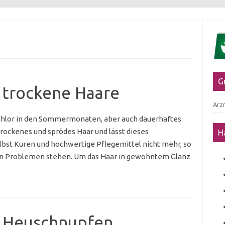
G
 trockene Haare
Arzn
d Chlor in den Sommermonaten, aber auch dauerhaftes
trockenes und sprödes Haar und lässt dieses
H
lbst Kuren und hochwertige Pflegemittel nicht mehr, so
ten Problemen stehen. Um das Haar in gewohntem Glanz
n Heuschnupfen