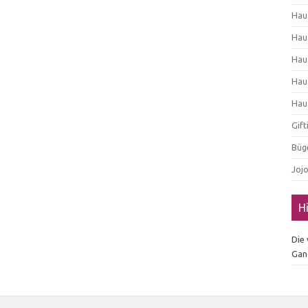
Hau
Hau
Hau
Hau
Hau
Gif
Büg
Joj
H
Die
Gan