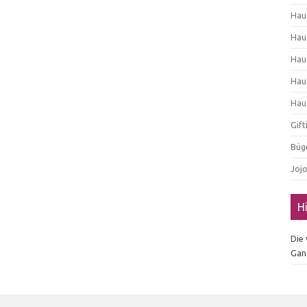
Hau
Hau
Hau
Hau
Hau
Gif
Büg
Joj
H
Die
Gan