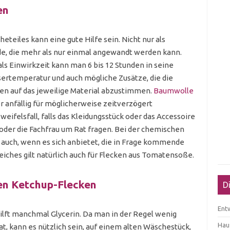
en
eiles kann eine gute Hilfe sein. Nicht nur als
de, die mehr als nur einmal angewandt werden kann.
als Einwirkzeit kann man 6 bis 12 Stunden in seine
ertemperatur und auch mögliche Zusätze, die die
ten auf das jeweilige Material abzustimmen.
Baumwolle
r anfällig für möglicherweise zeitverzögert
eifelsfall, falls das Kleidungsstück oder das Accessoire
 oder die Fachfrau um Rat fragen. Bei der chemischen
 auch, wenn es sich anbietet, die in Frage kommende
leiches gilt natürlich auch für Flecken aus Tomatensoße.
gen Ketchup-Flecken
D
Ent
lft manchmal Glycerin. Da man in der Regel wenig
Haus
t, kann es nützlich sein, auf einem alten Wäschestück,