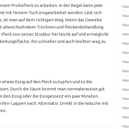
inem Probefleck zu arbeiten. In der Regel kann jede
Hau
d mit feinem Tuch eingearbeitet werden. Löst sich
Hau
es, ist man auf dem richtigen Weg. Wenn das Gewebe
Hau
 mit abwechselndem Trocknen und Fleckenbehandlung
r Fleck von seiner Struktur her leicht auf und ermöglicht
Hau
eitungsfläche, ihn schneller und auch leichter weg zu
Hau
Hau
Hau
Hau
Hau
etwas Essig auf den Fleck zu tupfen und so die
sen. Durch die Säure kommt man normalerweise gut
Hau
n den Essig oder die Essigessenz ein paar Minuten
Hau
ifen-Lappen nach. Alternativ: Direkt in die Wäsche mit
Hau
ken.
Hau
Hau