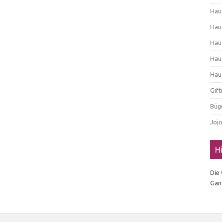
Hau
Hau
Hau
Hau
Hau
Gif
Büg
Joj
H
Die
Gan