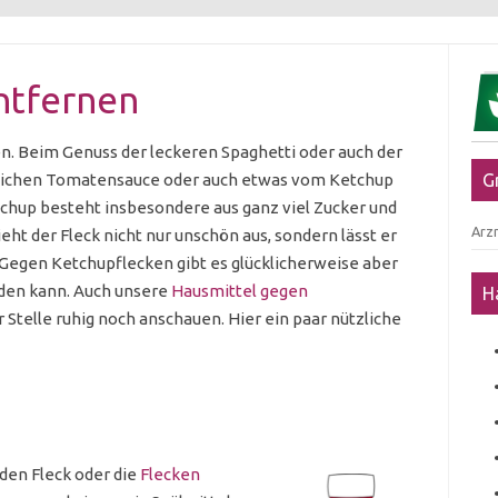
ntfernen
n. Beim Genuss der leckeren Spaghetti oder auch der
tlichen Tomatensauce oder auch etwas vom Ketchup
G
tchup besteht insbesondere aus ganz viel Zucker und
Arzn
ht der Fleck nicht nur unschön aus, sondern lässt er
Gegen Ketchupflecken gibt es glücklicherweise aber
den kann. Auch unsere
Hausmittel gegen
H
 Stelle ruhig noch anschauen. Hier ein paar nützliche
 den Fleck oder die
Flecken