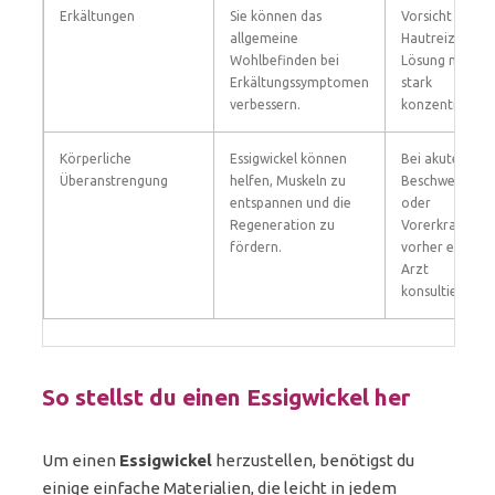
Erkältungen
Sie können das
Vorsicht bei
allgemeine
Hautreizungen
Wohlbefinden bei
Lösung nicht z
Erkältungssymptomen
stark
verbessern.
konzentrieren.
Körperliche
Essigwickel können
Bei akuten
Überanstrengung
helfen, Muskeln zu
Beschwerden
entspannen und die
oder
Regeneration zu
Vorerkrankung
fördern.
vorher einen
Arzt
konsultieren.
So stellst du einen Essigwickel her
Um einen
Essigwickel
herzustellen, benötigst du
einige einfache Materialien, die leicht in jedem