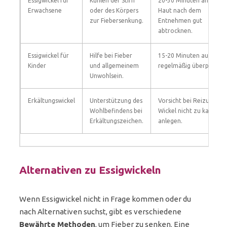
Essigwickel für
Kühlen der Stirn
20-30 Minuten anlegen;
Erwachsene
oder des Körpers
Haut nach dem
zur Fiebersenkung.
Entnehmen gut
abtrocknen.
Essigwickel für
Hilfe bei Fieber
15-20 Minuten auflegen
Kinder
und allgemeinem
regelmäßig überprüfen.
Unwohlsein.
Erkältungswickel
Unterstützung des
Vorsicht bei Reizungen;
Wohlbefindens bei
Wickel nicht zu kalt
Erkältungszeichen.
anlegen.
Alternativen zu Essigwickeln
Wenn Essigwickel nicht in Frage kommen oder du
nach Alternativen suchst, gibt es verschiedene
Bewährte Methoden
, um Fieber zu senken. Eine