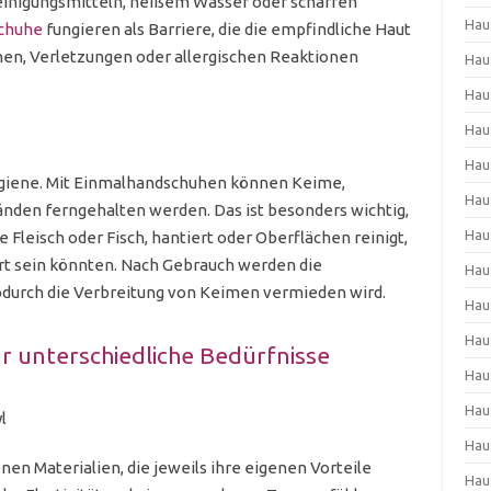
einigungsmitteln, heißem Wasser oder scharfen
Hau
chuhe
fungieren als Barriere, die die empfindliche Haut
onen, Verletzungen oder allergischen Reaktionen
Hau
Hau
Hau
Hau
Hygiene. Mit Einmalhandschuhen können Keime,
Hau
änden ferngehalten werden. Das ist besonders wichtig,
Hau
leisch oder Fisch, hantiert oder Oberflächen reinigt,
rt sein könnten. Nach Gebrauch werden die
Hau
durch die Verbreitung von Keimen vermieden wird.
Hau
Hau
r unterschiedliche Bedürfnisse
Hau
Hau
l
Hau
en Materialien, die jeweils ihre eigenen Vorteile
Hau