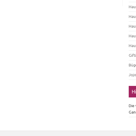
Hau
Hau
Hau
Hau
Hau
Gif
Büg
Joj
H
Die
Gan