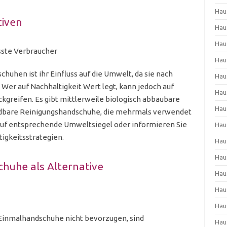
Hau
tiven
Hau
Hau
ste Verbraucher
Hau
huhen ist ihr Einfluss auf die Umwelt, da sie nach
Hau
er auf Nachhaltigkeit Wert legt, kann jedoch auf
Hau
kgreifen. Es gibt mittlerweile biologisch abbaubare
Hau
bare Reinigungshandschuhe, die mehrmals verwendet
uf entsprechende Umweltsiegel oder informieren Sie
Hau
tigkeitsstrategien.
Hau
Hau
uhe als Alternative
Hau
Hau
Hau
e Einmalhandschuhe nicht bevorzugen, sind
Hau