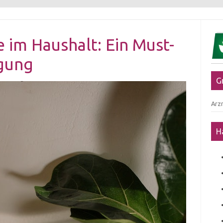
im Haushalt: Ein Must-
igung
G
Arzn
H