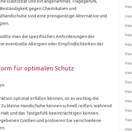
he Elastizität und ein angenehmes Tragegefühl,
Hau
Beständigkeit gegen Chemikalien und
lhandschuhe sind eine preisgünstige Alternative und
Hau
gien.
Hau
Hau
 sollte man die spezifischen Anforderungen der
e eventuelle Allergien oder Empfindlichkeiten der
Hau
Hau
Hau
form für optimalen Schutz
Hau
Hau
ten
Hau
ion optimal erfüllen können, ist es wichtig, die
Hau
. Zu kleine Handschuhe können schnell reißen, während
Hau
alt und das Tastgefühl beeinträchtigen können.
Hau
gegebenen Größen und probieren Sie verschiedene
en.
Hau