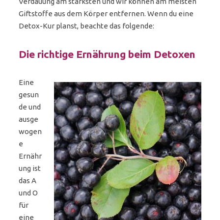
Verdauung am stärksten und wir können am meisten
Giftstoffe aus dem Körper entfernen. Wenn du eine
Detox-Kur planst, beachte das folgende:
Die richtige Ernährung beim Detoxen
Eine
gesun
de und
ausge
wogen
e
Ernähr
ung ist
das A
und O
für
eine